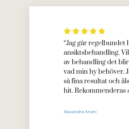





“Jag går regelbundet h
ansiktsbehandling. Vi
av behandling det bli
vad min hy behöver. Ja
så fina resultat och äl
hit. Rekommenderas s
Alexandra Anani