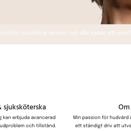
ion för hudvård är enorm, och alla älskar sitt yrke
 sjuksköterska
Om 
ag kan erbjuda avancerad
Min passion för hudvård ä
udproblem och tillstånd.
ett ständigt driv att ut