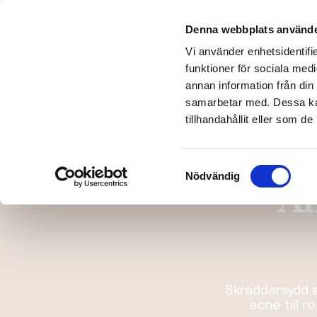
Denna webbplats använde
Ansiktbehandl
Vi använder enhetsidentifie
funktioner för sociala medi
annan information från din
samarbetar med. Dessa kan
tillhandahållit eller som d
Samtyckesval
Nödvändig
An
Skräddarsydd a
acne till 