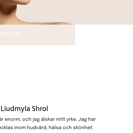
 hos oss.
Liudmyla Shrol
r enorm, och jag älskar mitt yrke. Jag har
vecklas inom hudvård, hälsa och skönhet.