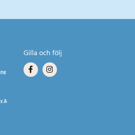
Gilla och följ
ing
cy &