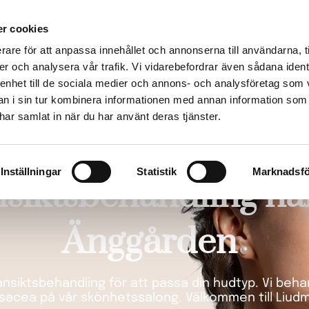
r cookies
ing
Hårborttagning
Injektioner
Friskvård
Erbjudande
rare för att anpassa innehållet och annonserna till användarna, t
er och analysera vår trafik. Vi vidarebefordrar även sådana ident
 enhet till de sociala medier och annons- och analysföretag som 
 i sin tur kombinera informationen med annan information som
e har samlat in när du har använt deras tjänster.
Inställningar
Statistik
Marknadsfö
siktsbehandling nä
Änggården
nsiktsbehandling för att passa din hudtyp. Vi behan
rosacea på vår skönhetssalong. Välkommen till Liudm