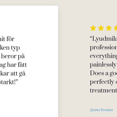



“Lyudmila
it för
professiona
lken typ
everythin
r beror på
painlessly
g har fått
Does a go
skar att gå
perfectly 
tarkt!”
treatment
Диана Ботаева