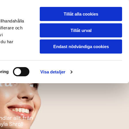
Tillåt alla cookies
n
Galleri
Presentkort
BOKA TID
illhandahålla
ONLINE
Kontakt
ifierare och
Tillåt urval
vi
 du har
Endast nödvändiga cookies
ring
Visa detaljer
ra
dlar allt från
yla Shrol!