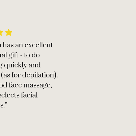


 has an excellent
l gift - to do
g quickly and
 (as for depilation).
od face massage,
selects facial
s.”