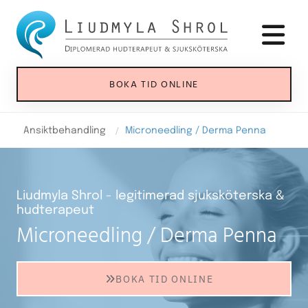
BOKA TID ONLINE
/
Ansiktbehandling
Microneedling / Derma Penna
Liudmyla Shrol - legitimerad sjuksköterska &
hudterapeut
Microneedling / Derma Penna
BOKA TID ONLINE