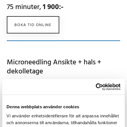
75 minuter,
1 900:-
BOKA TID ONLINE
Microneedling Ansikte + hals +
dekolletage
Behandlingen omfattar hela området: ansikte, hals
och dekolletage. Kombineras med syralösning och
aktiv ampull med aminosyror och tillväxtfaktorer
för att stimulera fibroblaster och förbättra hudens
Denna webbplats använder cookies
täthet.
Vi använder enhetsidentifierare för att anpassa innehållet
och annonserna till användarna, tillhandahålla funktioner
Köp paketpris på plats och spara pengar