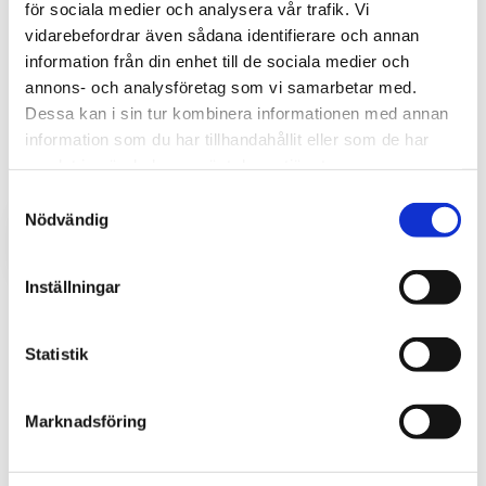
för sociala medier och analysera vår trafik. Vi
vidarebefordrar även sådana identifierare och annan
Köp 5 behandlingar och betala för 4 – 9 600 kr
information från din enhet till de sociala medier och
Köp 7 behandlingar och betala för 5 – 12 000 kr
annons- och analysföretag som vi samarbetar med.
Dessa kan i sin tur kombinera informationen med annan
information som du har tillhandahållit eller som de har
90 minuter,
2 400:-
samlat in när du har använt deras tjänster.
Samtyckesval
Nödvändig
BOKA TID ONLINE
Inställningar
Statistik
Microneedling med Exosomer eller
PDRN (Lax-DNA)
Marknadsföring
Microneedling med exosomer eller PDRN (lax-DNA)
En avancerad biostimulerande behandling som