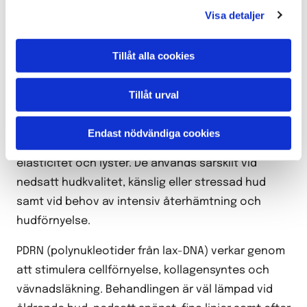
Visa detaljer
verkar på cellnivå och stimulerar hudens egna
reparations- och förnyelseprocesser. Val av aktiv
Tillåt alla cookies
substans anpassas alltid efter ditt hudtillstånd,
dina behov och behandlingsmål.
Tillåt urval
Exosomer är cellkommunicerande signalmolekyler
som stödjer hudens regenerering, minskar
Endast nödvändiga cookies
inflammation och förbättrar hudens struktur,
elasticitet och lyster. De används särskilt vid
nedsatt hudkvalitet, känslig eller stressad hud
samt vid behov av intensiv återhämtning och
hudförnyelse.
PDRN (polynukleotider från lax-DNA) verkar genom
att stimulera cellförnyelse, kollagensyntes och
vävnadsläkning. Behandlingen är väl lämpad vid