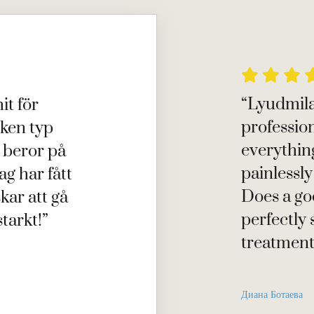



“Lyudmila
it för
professiona
lken typ
everythin
r beror på
painlessly
g har fått
Does a go
skar att gå
perfectly 
tarkt!”
treatment
Диана Ботаева