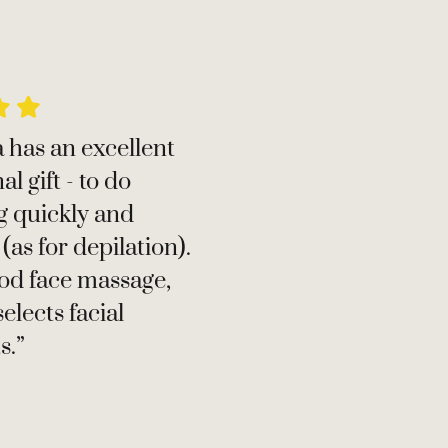


 has an excellent
l gift - to do
g quickly and
 (as for depilation).
od face massage,
selects facial
s.”