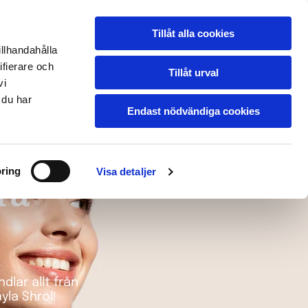
Tillåt alla cookies
n
Galleri
Presentkort
BOKA TID
illhandahålla
ONLINE
Kontakt
ifierare och
Tillåt urval
vi
 du har
Endast nödvändiga cookies
ring
Visa detaljer
ra
dlar allt från
yla Shrol!