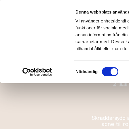
Denna webbplats använde
Ansiktbehandl
Vi använder enhetsidentifie
funktioner för sociala medi
annan information från din
samarbetar med. Dessa kan
tillhandahållit eller som d
Samtyckesval
Nödvändig
An
Skräddarsydd a
acne till 