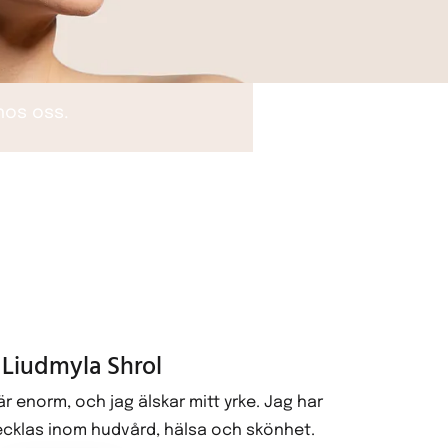
 hos oss.
Liudmyla Shrol
r enorm, och jag älskar mitt yrke. Jag har
vecklas inom hudvård, hälsa och skönhet.