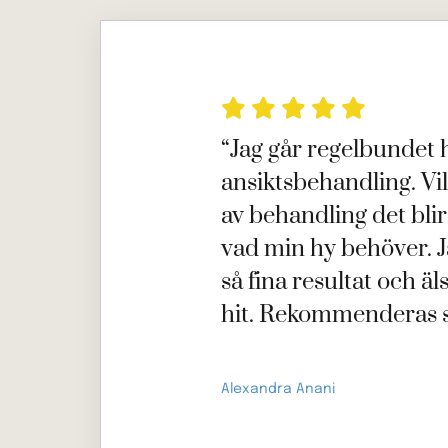





“Jag går regelbundet h
ansiktsbehandling. Vi
av behandling det bli
vad min hy behöver. Ja
så fina resultat och äl
hit. Rekommenderas s
Alexandra Anani