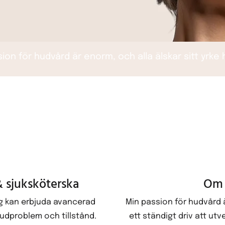
ion för hudvård är enorm, och alla älskar sitt yrke
 sjuksköterska
Om 
ag kan erbjuda avancerad
Min passion för hudvård ä
udproblem och tillstånd.
ett ständigt driv att ut