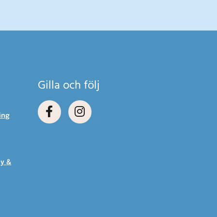
Gilla och följ
ing
cy &