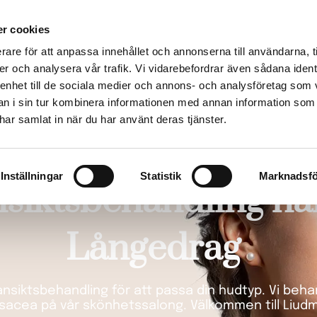
r cookies
ing
Hårborttagning
Injektioner
Friskvård
Erbjudande
rare för att anpassa innehållet och annonserna till användarna, t
er och analysera vår trafik. Vi vidarebefordrar även sådana ident
 enhet till de sociala medier och annons- och analysföretag som 
 i sin tur kombinera informationen med annan information som
e har samlat in när du har använt deras tjänster.
Inställningar
Statistik
Marknadsfö
siktsbehandling nä
Långedrag
nsiktsbehandling för att passa din hudtyp. Vi behan
rosacea på vår skönhetssalong. Välkommen till Liudm