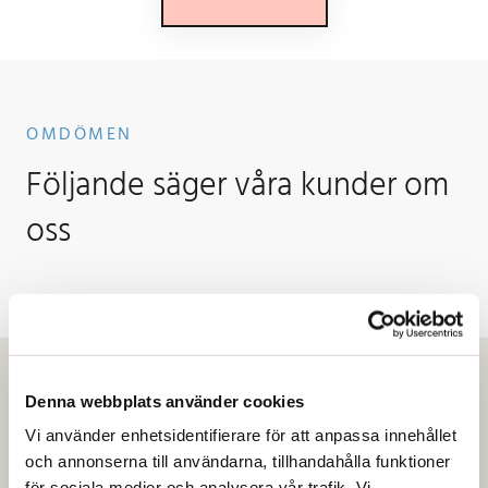
OMDÖMEN
Följande säger våra kunder om
oss
Denna webbplats använder cookies
Vi använder enhetsidentifierare för att anpassa innehållet
Boka tid i "Boka Direkt"
och annonserna till användarna, tillhandahålla funktioner
för sociala medier och analysera vår trafik. Vi