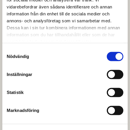
För att boka tid för ansiktsbehandling direkt,
vidarebefordrar även sådana identifierare och annan
besök oss direkt på bokadirekt via länken
information från din enhet till de sociala medier och
nedan, här hittar du våra behandlingar och
annons- och analysföretag som vi samarbetar med.
lediga tider, välj önskad behandling och tid,
Dessa kan i sin tur kombinera informationen med annan
och slutför bokningen online.
information som du har tillhandahållit eller som de har
samlat in när du har använt deras tjänster.
Samtyckesval
BOKA DIREKT
Nödvändig
Inställningar
Läs mer om våra
ansiktsbehandlingar
Statistik
Ansiktsbehandlingar renar, återfuktar och
Marknadsföring
vårdar huden genom djuprengöring, peeling
och näring, vilket ger lyster och kan
motverka ålderstecken, akne, torrhet eller