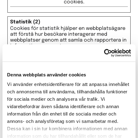
cookies.
Statistik (2)
Cookies för statistik hjälper en webbplatsägare
att förstå hur besökare interagerar med
webbplatser genom att samla och rapportera in
information anonymt.
Maximal
Namn
Utfärdare
Ändamål
lagringstid
pageview
site-
Detects how
Bestä
Denna webbplats använder cookies
s
assets.c
many times a
ndig
Vi använder enhetsidentifierare för att anpassa innehållet
dnmns.c
user has visited
om
the website in
och annonserna till användarna, tillhandahålla funktioner
order to
för sociala medier och analysera vår trafik. Vi
determine
vidarebefordrar även sådana identifierare och annan
whether an on-
page notification
information från din enhet till de sociala medier och
should be
annons- och analysföretag som vi samarbetar med.
displayed.
Dessa kan i sin tur kombinera informationen med annan
visits
site-
Detects how
Bestä
information som du har tillhandahållit eller som de har