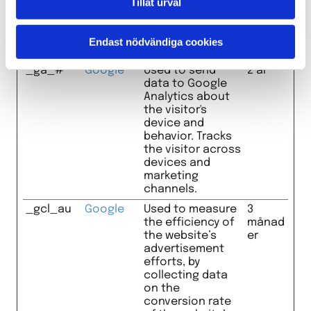
Tillåt urval
att förstå hur
besökaren
navigerar runt på
Endast nödvändiga cookies
webbplatsen
_ga_#
Google
Used to send
2 år
data to Google
Analytics about
the visitor's
device and
behavior. Tracks
the visitor across
devices and
marketing
channels.
_gcl_au
Google
Used to measure
3
the efficiency of
månad
the website’s
er
advertisement
efforts, by
collecting data
on the
conversion rate