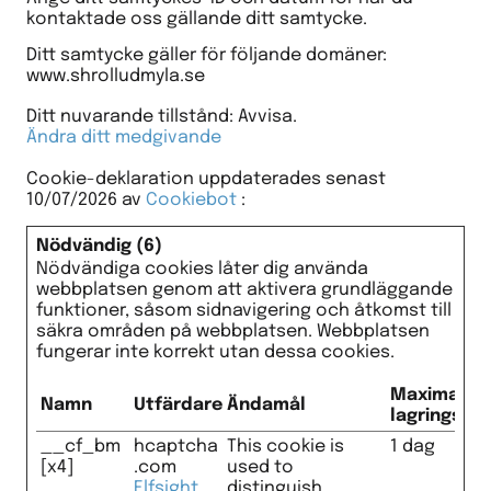
kontaktade oss gällande ditt samtycke.
Ditt samtycke gäller för följande domäner:
www.shrolludmyla.se
Ditt nuvarande tillstånd: Avvisa.
Ändra ditt medgivande
Cookie-deklaration uppdaterades senast
10/07/2026 av
Cookiebot
:
Nödvändig (6)
Nödvändiga cookies låter dig använda
webbplatsen genom att aktivera grundläggande
funktioner, såsom sidnavigering och åtkomst till
säkra områden på webbplatsen. Webbplatsen
fungerar inte korrekt utan dessa cookies.
Maximal
Namn
Utfärdare
Ändamål
lagringstid
__cf_bm
hcaptcha
This cookie is
1 dag
[x4]
.com
used to
Elfsight
distinguish