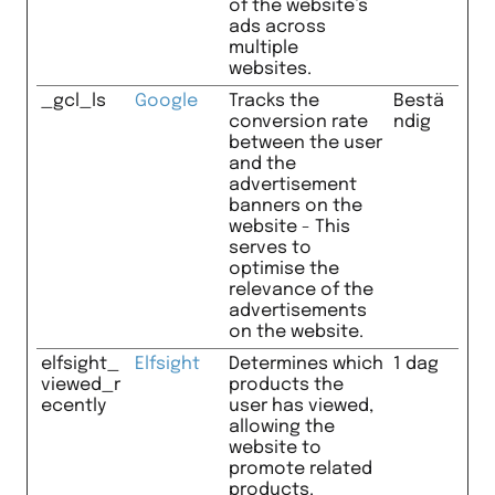
of the website’s
ads across
multiple
websites.
_gcl_ls
Google
Tracks the
Bestä
conversion rate
ndig
between the user
and the
advertisement
banners on the
website - This
serves to
optimise the
relevance of the
advertisements
on the website.
elfsight_
Elfsight
Determines which
1 dag
viewed_r
products the
ecently
user has viewed,
allowing the
website to
promote related
products.